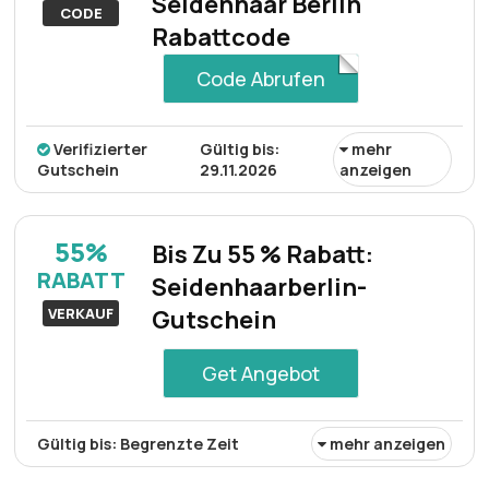
Seidenhaar Berlin
CODE
Rabattcode
Code Abrufen
Verifizierter
Gültig bis:
mehr
Gutschein
29.11.2026
anzeigen
Ein spezielles Aktionsangebot bietet 15 % Rabatt auf
ausgewählte Produkte und ermöglicht es Kunden,
55%
Bis Zu 55 % Rabatt:
hochwertige Artikel von Seidenhaar Berlin zu geringeren
RABATT
Seidenhaarberlin-
Kosten zu erwerben, indem sie beim Bezahlvorgang
einen Rabattcode eingeben.
VERKAUF
Gutschein
Get Angebot
Gültig bis: Begrenzte Zeit
mehr anzeigen
Kunden können die außergewöhnliche Möglichkeit