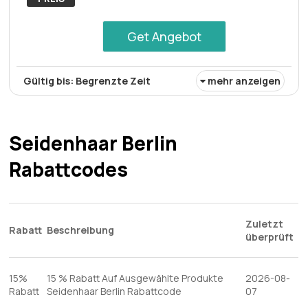
erzielen können.
Get Angebot
Gültig bis: Begrenzte Zeit
mehr anzeigen
Tape Express Remover ist jetzt zum Preis von 12,95 €
erhältlich und bietet eine praktische Lösung für die
Pflege von Haarverlängerungen zu wettbewerbsfähigen
Seidenhaar Berlin
Kosten und gewährleistet gleichzeitig
Rabattcodes
Benutzerfreundlichkeit und Wirksamkeit.
Zuletzt
Rabatt
Beschreibung
überprüft
15%
15 % Rabatt Auf Ausgewählte Produkte
2026-08-
Rabatt
Seidenhaar Berlin Rabattcode
07